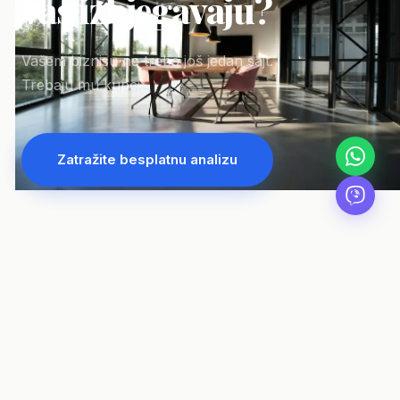
vas izbjegavaju?
Vašem biznisu ne treba još jedan sajt.
Trebaju mu kupci.
Zatražite besplatnu analizu
Rezultati koji mijenjaju